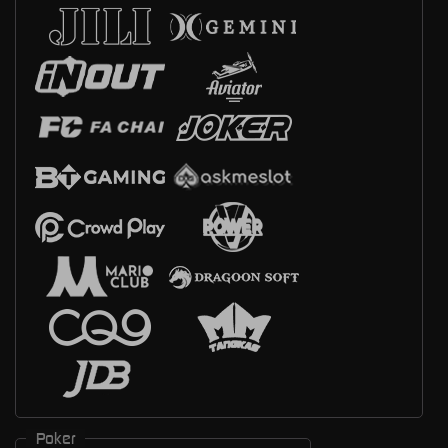
Poker