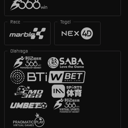
Race
Togel
Olahraga