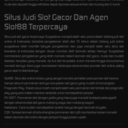
mulai dari deposit hingga withdraw dapat diproses sesuai antrian dan kurang dari 2 menit.
Situs Judi Slot Gacor Dan Agen
Slot88 Terpercaya
Situs judi slot gacor terpercaya Surgadewa menjadi salah satu poros dalam bidang judi slot
online di Indonesia, berbekal pengalaman lebih dari 15 tahun dalam bidang judi online
surgadewa telah memiliki banyak pengalaman dan juga menjadi salah satu situs slot
kawakan di Indonesia dengan ribuan member aktif bermain setiap harinya. Surgadewa
memberikan pengalaman yang lebih menarik dalam bermain slot gacor, mulai dari mudah
diakses, tampilan yang menarik, rtp live slot terupdate, event menarik hingga bonus-bonus
menarik lainnya. Kami juga memberikan beberapa rekomendasi provider slot online paling
gacor saat ini diantaranya :
Slot88 : Situs slot online terbaru yang sangat menarik perhatian para pemain slot karena
hampir seluruh permainan slotnya merupakan slot gacor yang mudah di menangkan.
Pragmatic Play : Kakek zeus masih menjadi salah satu permainan slot terbaik dari pragmatic
play yang perlu kalian mainkan sesekali untuk mendapatkan jackpot.
PG SOFT : Permainan slot dengan grafis yang halus juga menarik terdapat pada pgsoft
dengan rekomendasi slot gacor mahjong ways, dan mahjong ways II.
Habanero : Cara mudah mendapatkan scatter hanya dengan bermain koi gate.
CQ9 : Serasa bermain di kota shanghai permainan slot cq9 memberikan kesan menarik
dalam bermain slot online dengan jackpot hingga jutaan rupiah.