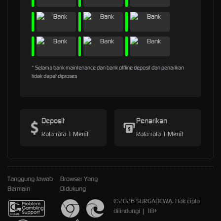
* Selama bank maintenance dan bank offline deposit dan penarikan
tidak dapat diproses
Deposit
Penarikan
Rata-rata 1 Menit
Rata-rata 1 Menit
Tanggung Jawab
Browser Yang
Bermain
Didukung
©2026 SURGADEWA. Hak cipta
dilindungi | 18+