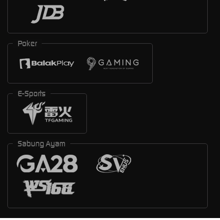
Poker
E-Sports
Sabung Ayam