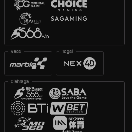
Race
Togel
Olahraga