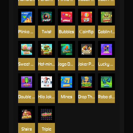
Plinko 1000
Twist
Bubbles
Сoinflip
Goblin-tower
Sweet Keno
Hot-mines
Jogo Do Bicho
Joker Poker
Lucky mines
Double Online
Hilo Joker
Mines
Drop The Billionaire
Robo dice
Stairs
Triple