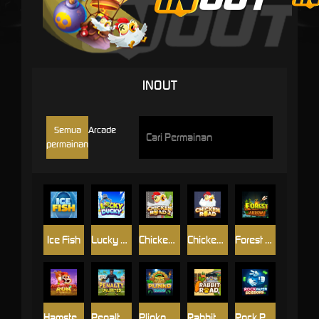
INOUT
Semua
Arcade
permainan
Ice Fish
Lucky Ducky
Chicken Road 2.0
Chicken Road
Forest Arrow
Hamster Run
Penalty Unlimited
Plinko Aztec
Rabbit Road
Rock Paper Scissors