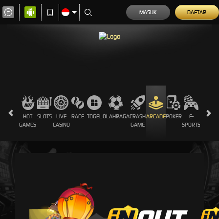
MASUK
DAFTAR
HOT
SLOTS
LIVE
RACE
TOGEL
OLAHRAGA
CRASH
ARCADE
POKER
E-
SABUN
GAMES
CASINO
GAME
SPORTS
AYAM