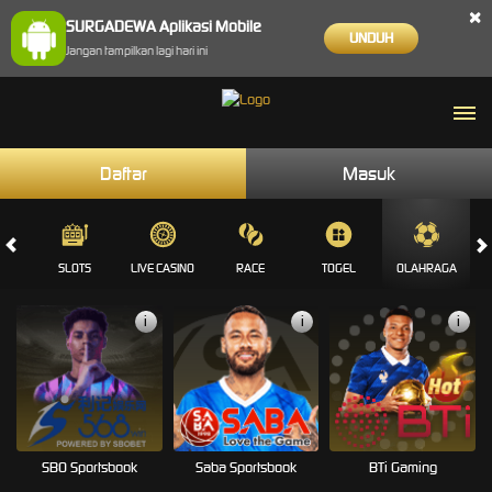
×
SURGADEWA Aplikasi Mobile
UNDUH
Jangan tampilkan lagi hari ini
Daftar
Masuk
MES
SLOTS
LIVE CASINO
RACE
TOGEL
OLAHRAGA
C
i
i
i
SBO Sportsbook
Saba Sportsbook
BTi Gaming