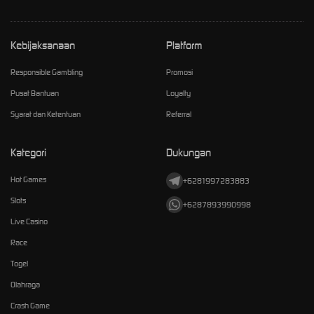
Kebijaksanaan
Platform
Responsible Gambling
Promosi
Pusat Bantuan
Loyalty
Syarat dan Ketentuan
Referral
Kategori
Dukungan
Hot Games
+6281997283883
Slots
+6287893990998
Live Casino
Race
Togel
Olahraga
Crash Game