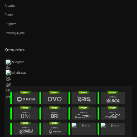
Arcade
Poker
E-Sports
Sabung Ayam
Komunitas
telegram
whatsapp